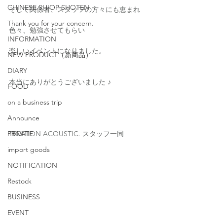
CHINESE SHIOP SHOTEN
そして関係者、スタッフの方々にも恵まれ
Thank you for your concern.
色々、勉強させてもらい
INFORMATION
楽しいイベントになりました。
NEW PRODUCT（新商品）
DIARY
本当にありがとうございました ♪
FOOD
on a business trip
Announce
PRIVATE
TRDITION ACOUSTIC. スタッフ一同
import goods
NOTIFICATION
Restock
BUSINESS
EVENT