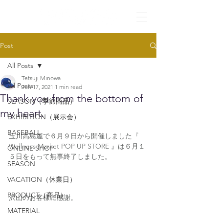
Post
All Posts
Tetsuji Minowa
All Posts
Jun 17, 2021
1 min read
Thank you from the bottom of
SEASON（季節商品）
my heart.
EXHIBITION（展示会）
BASEBALL
玉川高島屋で６月９日から開催しました『 
Wellness Market POP UP STORE 』は６月１
ONLINE SHOP
５日をもって無事終了しました。
SEASON
VACATION（休業日）
PRODUCT（商品）
沢山のお客様に感謝。
MATERIAL