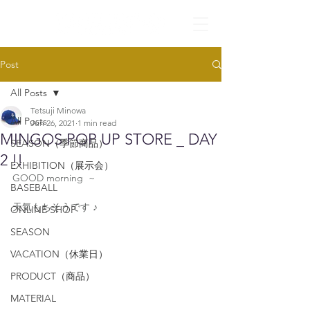
Post
All Posts
Tetsuji Minowa
All Posts
Jun 26, 2021
1 min read
MINGOS POP UP STORE _ DAY
SEASON（季節商品）
2 !!
EXHIBITION（展示会）
GOOD morning  ~
BASEBALL
天気もちそうです ♪
ONLINE SHOP
SEASON
VACATION（休業日）
PRODUCT（商品）
MATERIAL