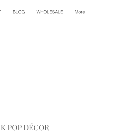
T
BLOG
WHOLESALE
More
K POP DÉCOR