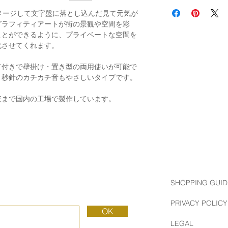
通常発送（
料金はこ
メージして文字盤に落とし込んだ見て元気が
グラフィティアートが街の景観や空間を彩
ことができるように、プライベートな空間を
化させてくれます。
ド付きで壁掛け・置き型の両用使いが可能で
、秒針のカチカチ音もやさしいタイプです。
査まで国内の工場で製作しています。
SHOPPING GUID
PRIVACY POLICY
OK
LEGAL