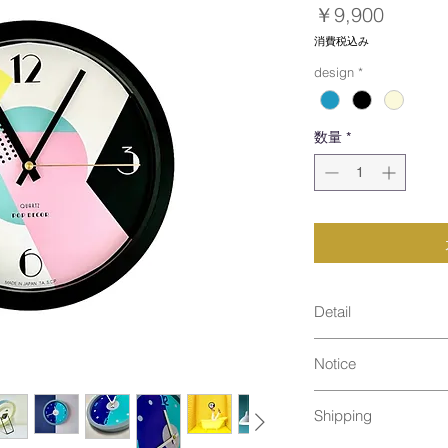
価
￥9,900
格
消費税込み
design
*
数量
*
Detail
size : Φ260×32m
Notice
material : プ
Made in Japan
ムーブメント：ス
Shipping
説明書 保証書 単