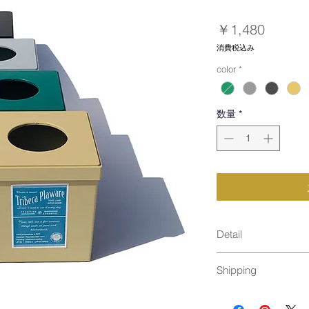
価
￥1,480
格
消費税込み
color
*
数量
*
Detail
size : 125 x 125
Shipping
material : 
タン塗装（紀州漆
通常発送（
料金はこ
Made in Japan