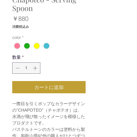
Spoon
価
￥880
格
消費税込み
color
*
数量
*
カートに追加
一際目を引くポップなカラーデザイン
の”CHAPOTEO”（チャポテオ）は、
水滴が飛び散ったイメージを模様した
プロダクトです。
パステルトーンのカラーは塗料から製
作。和歌山県紀州の職人がひとつずつ