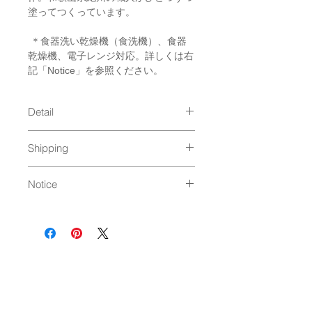
塗ってつくっています。
＊食器洗い乾燥機（食洗機）、食器
乾燥機、電子レンジ対応。詳しくは右
記「Notice」を参照ください。
Detail
size : 210 x 60 mm / 23g
Shipping
material : プラスチック（ABS樹
脂） / ウレタン塗装（紀州漆器塗
6本まで：ネコポス、ゆうパケット発
り） / 耐熱温度80℃
Notice
送（250円）
Made in Japan
7本以上：通常発送（
料金はこちら
）
【電子レンジ・食器洗浄機のご使用に
ついて】
電子レンジでの加熱は必ず下記の時間
内でご使用ください。
・定格高周波出力600～500ｗ 加熱時
間２分以内
・追加で加熱する場合は、600～500