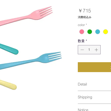
価
￥715
格
消費税込み
color
*
数量
*
Detail
size : 180 x 35 m
Shipping
material : 
（紀州漆器塗り） 
12本まで：ネコポス
Made in Japan
Notice