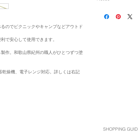
13本以上：通常発送
【電子レンジ・食器
電子レンジでの加熱
い。
べるのでピクニックやキャンプなどアウトド
・定格高周波出力600
・追加で加熱する場合
便利で安心して使用できます。
内
家庭用食器洗浄機、
ら製作。和歌山県紀州の職人がひとつずつ塗
せたり、ヒーターや
さい。変形する恐れ
浄機、乾燥機は使用
器乾燥機、電子レンジ対応。詳しくは右記
【ご使用上の注意】
・直火、オーブン、
・電子レンジでの空
め下さい
・電子レンジでの連
れがありますのでお
・食品の量が少ない
多い食品を加熱する
SHOPPING GUID
に分けて加熱してく