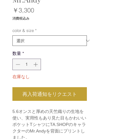
価
￥3,300
格
消費税込み
color & size
*
数量
*
在庫なし
再入荷通知をリクエスト
5.6オンスと厚めの天竺織りの生地を
使い、実用性もあり見た目もかわいい
ポケットTシャツにTA.SHOPのキャラ
クターのMr.Andyを背面にプリントし
ました。