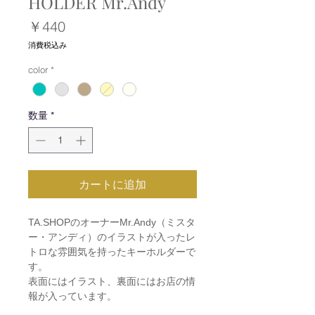
HOLDER Mr.Andy
価
￥440
格
消費税込み
color
*
数量
*
カートに追加
TA.SHOPのオーナーMr.Andy（ミスタ
ー・アンディ）のイラストが入ったレ
トロな雰囲気を持ったキーホルダーで
す。
表面にはイラスト、裏面にはお店の情
報が入っています。