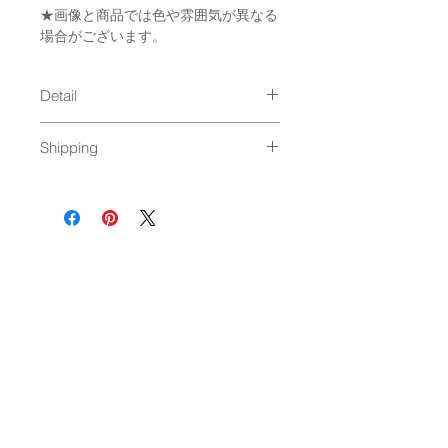
★画像と商品では色や雰囲気が異なる
場合がございます。
Detail
サイズ：[ Plate ] 40 x 60mm
Shipping
material : Acrylic
BODY:Made in China（Assembly
10個まで：ネコポス、ゆうパケット発
Japan）
送（250円）
11個以上：通常発送（
料金はこちら
）
NEWSLETTER
OK