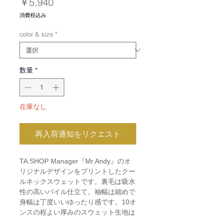
価
￥5,940
格
消費税込み
color & size
*
数量
*
在庫なし
再入荷通知をリクエスト
TA.SHOP Manager『Mr.Andy』のオ
リジナルデザインをプリントしたクー
ルネックスウェットです。裏毛は吸水
性の高いパイル仕立て。袖幅は細めで
身幅は丁度いいゆったり感です。10オ
ンスの程よい厚みのスウェット生地は