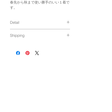
春先から秋まで使い勝手のいい１着で
す。
Detail
SIZE:
Shipping
M 肩幅47cm, 身幅53cm, 着丈
67cm, 袖丈62cm
通常発送（
料金はこちら
）
L 肩幅50cm, 身幅56cm, 着丈70cm,
袖丈63cm
XL 肩幅53cm, 身幅59cm, 着丈
73cm, 袖丈63cm
＊サイズは平置き・直線にて外側
採寸をし、目安として平均を記載
しています。
NEWSLETTER
material : COTTON 100% 10oz.
＊hather gray : COTTON 60%
POLYESTER 40%
OK
＊oatmeal : COTTON 84%
POLYESTER 16%