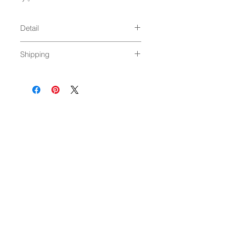
Detail
size : 97 x 30 x 5mm
Shipping
material : acrylic
Made in Japan
10個まで：ゆうパケット発送（250
円）
11個以上：通常発送（料金はこちら）
NEWSLETTER
OK