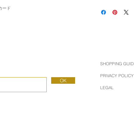
RED CAP CARDS
Made in USA
グカード
2005年にカリフォル
CAP CARDS"は2
す。
才能溢れる世界中の
しながら、トレンド
がら新鮮でエキサイ
います。
素材は、ソイインク
さしく高品質な製品
SHOPPING GUID
でたくさんの人々が
れています。
PRIVACY POLICY
OK
RED CAP CARDS W
LEGAL