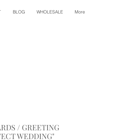
T
BLOG
WHOLESALE
More
ARDS / GREETING
FECT WEDDING"