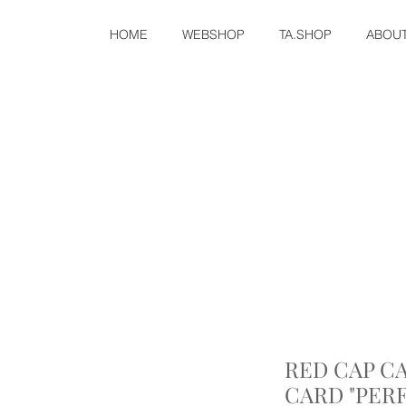
HOME
WEBSHOP
TA.SHOP
ABOU
RED CAP C
CARD "PER