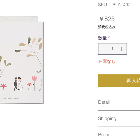
SKU： BLA1492
価
￥825
格
消費税込み
数量
*
在庫なし
再入
Detail
size：110×147m
Shipping
material：Printed
recycled paper an
ゆうパケット発送（2
recycled clear pla
Brand
envelope