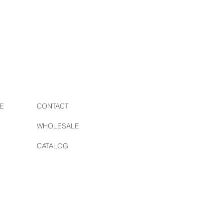
ニア/ロサンゼルスで誕生した"RED
020年は15年をお祝いする年になりま
アーティスト達とコラボレーション
を超えて進化し、懐かしさもありな
ティングなコレクションを提供して
を再生紙に印刷しており、環境にや
を製作しています。愛のあるアート
E
CONTACT
繋がりますようにとの願いが込めら
WHOLESALE
EBSITE
CATALOG