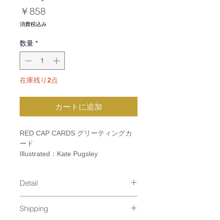
価
￥858
格
消費税込み
数量
*
在庫残り2点
カートに追加
RED CAP CARDS グリーティングカ
ード
Illustrated：Kate Pugsley
Detail
size：110×147mm
Shipping
material：Printed with soy based