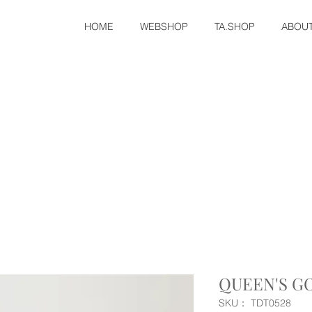
HOME
WEBSHOP
TA.SHOP
ABOU
QUEEN'S GO
SKU： TDT0528