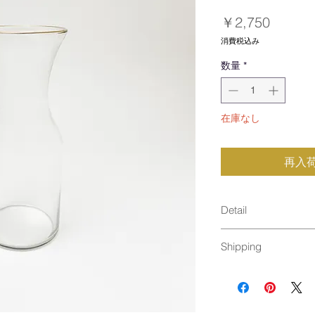
価
￥2,750
格
消費税込み
数量
*
在庫なし
再入
Detail
size : φ88×196 m
Shipping
material : S
made in US
通常発送（
料金はこ