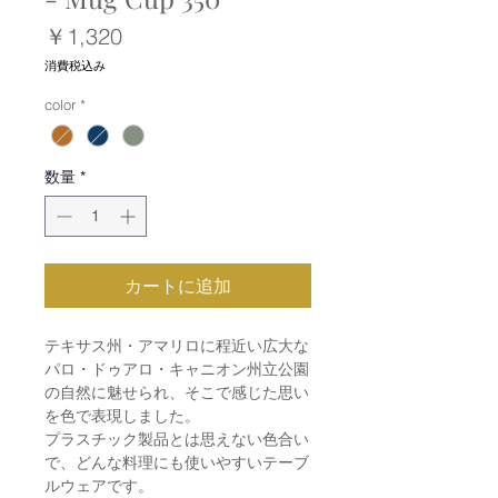
価
￥1,320
格
消費税込み
color
*
数量
*
カートに追加
テキサス州・アマリロに程近い広大な
パロ・ドゥアロ・キャニオン州立公園
の自然に魅せられ、そこで感じた思い
を色で表現しました。
プラスチック製品とは思えない色合い
で、どんな料理にも使いやすいテーブ
ルウェアです。