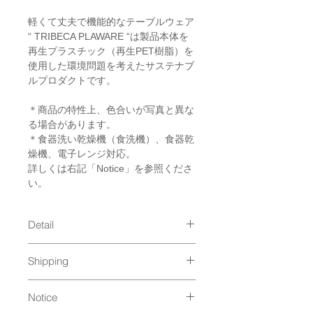
軽くて丈夫で機能的なテーブルウェア
“ TRIBECA PLAWARE “は製品本体を
再生プラスチック（再生PET樹脂）を
使用した環境問題を考えたサステナブ
ルプロダクトです。
＊商品の特性上、色合いが写真と異な
る場合があります。
＊食器洗い乾燥機（食洗機）、食器乾
燥機、電子レンジ対応。
詳しくは右記「Notice」を参照くださ
い。
Detail
size : φ90 x 119 x h90 mm, 100g,
Shipping
350ml
material : 再生プラスチック（再生
通常発送（
料金はこちら
）
PET樹脂） / ウレタン塗装（紀州
Notice
漆器塗り） / 耐熱温度140℃、耐冷