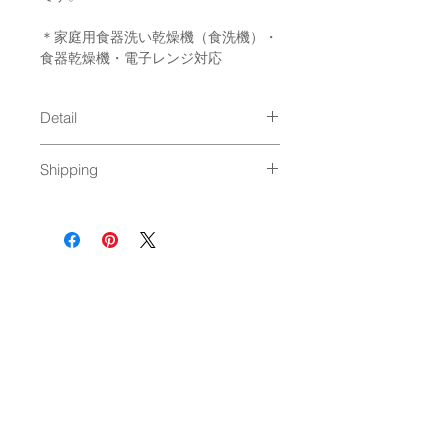
＊家庭用食器洗い乾燥機（食洗機）・
食器乾燥機・電子レンジ対応
Detail
size : φ80×80mm
Shipping
material : new bornchina
Made in Japan
通常発送（
料金はこちら
）
NEWSLETTER
OK