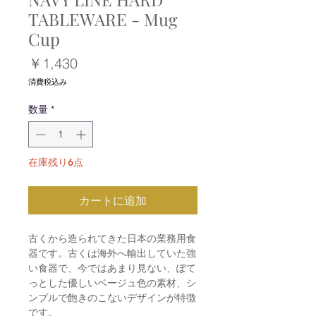
TABLEWARE - Mug
Cup
価
￥1,430
格
消費税込み
数量
*
在庫残り6点
カートに追加
古くから造られてきた日本の業務用食
器です。古くは海外へ輸出していた強
い食器で、今ではあまり見ない、ぽて
っとした優しいベージュ色の素材、シ
ンプルで飽きのこないデザインが特徴
です。