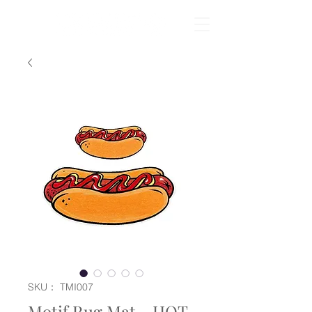
SKU： TMI007
Motif Rug Mat - HOT