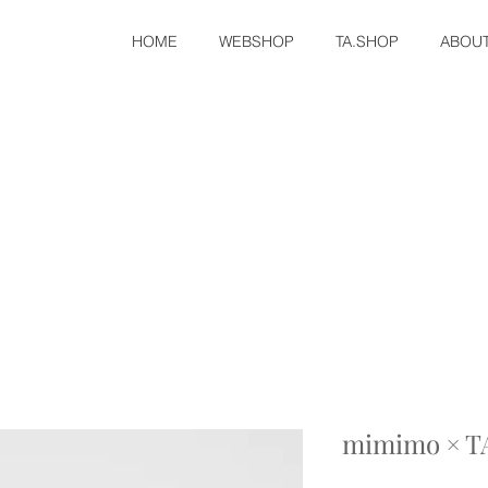
HOME
WEBSHOP
TA.SHOP
ABOU
mimimo × TA