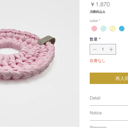
価
￥1,870
格
消費税込み
color
*
数量
*
在庫なし
再入
Detail
size : φ20cm
Notice
＊手編みのため商
ります。
手洗い可能
material : コッ
Shipping