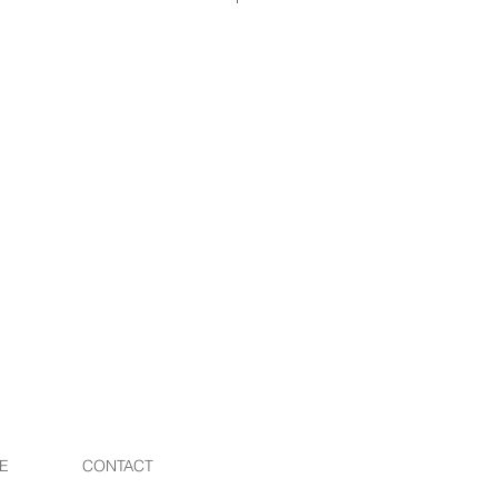
ですがネームタグを外してご使用く
金はこちら
）
E
CONTACT