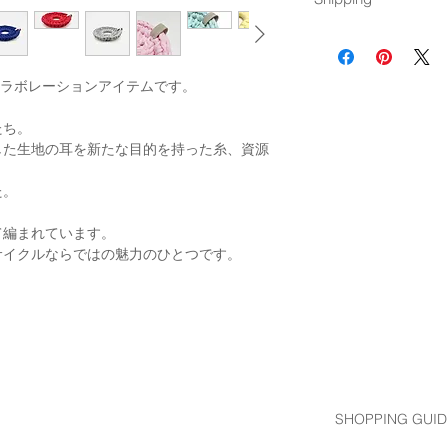
＊タンブラーも可能
Made in : Japan
ださい。
ゆうパック発送（
料
tic.とのコラボレーションアイテムです。
たち。
した生地の耳を新たな目的を持った糸、資源
た。
て編まれています。
サイクルならではの魅力のひとつです。
SHOPPING GUID