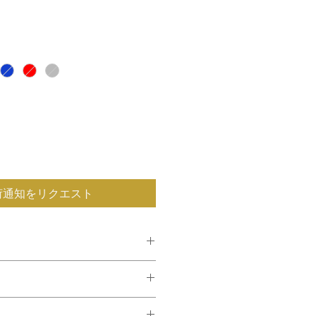
荷通知をリクエスト
品ごとに1〜2cmほどの個体差があ
トン100％