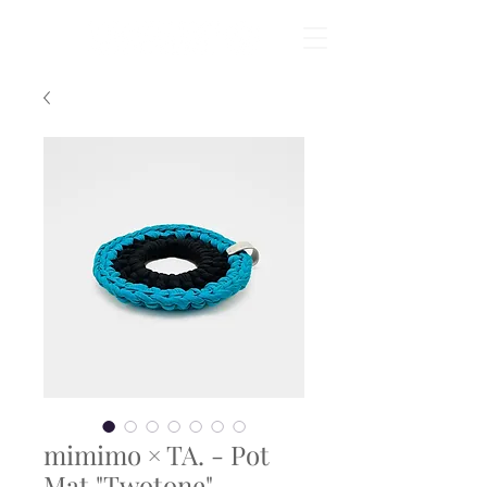
mimimo × TA. - Pot
Mat "Twotone"