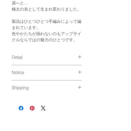
源へと...
極太の糸として生まれ変わりました。
製品はひとつひとつ手編みによって編
まれています。
色やかたちが揃わないのもアップサイ
クルならではの魅力のひとつです。
Detail
size : φ20cm
Notice
＊手編みのため商品ごとに1〜2cm
ほどの個体差があります。
手洗い可能
material : コットン100％
Shipping
＊タンブラーも可能ですがネームタグ
Made in : Japan
を外してご使用ください。
ゆうパック発送（
料金はこちら
）