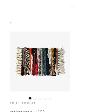
SKU： TMM041
mimimo × TA. -