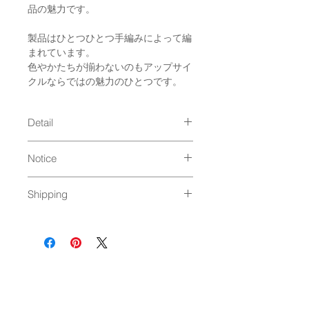
品の魅力です。
製品はひとつひとつ手編みによって編
まれています。
色やかたちが揃わないのもアップサイ
クルならではの魅力のひとつです。
Detail
size : 70×40cm
Notice
＊手編みのため商品ごとに1〜2cm
ほどの個体差があります。
手洗い可能
material : コットン100％
Shipping
＊タンブラーも可能ですがネームタグ
Made in : Japan
を外してご使用ください。
ゆうパック発送（
料金はこちら
）