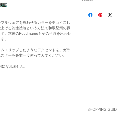
フタ・下部 ポリエチ
【取扱上の注意】
Made in Japan
レモンなど柑橘類
質することがござ
ーブルウェアを思わせるカラーをチョイスし
電子レンジ・食器
仕上げる乾漆塗装という方法で和歌紀州の職
せん。
。本体のFood nameもその当時を思わせ
手洗いの際はスポ
ます。
使用ください。
束子や磨き粉で磨
イムスリップしたようなアクセントを。ガラ
ニスターを是非一度使ってみてください。
用になれません。
SHOPPING GUID