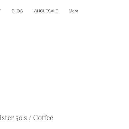
T
BLOG
WHOLESALE
More
ster 50's / Coffee