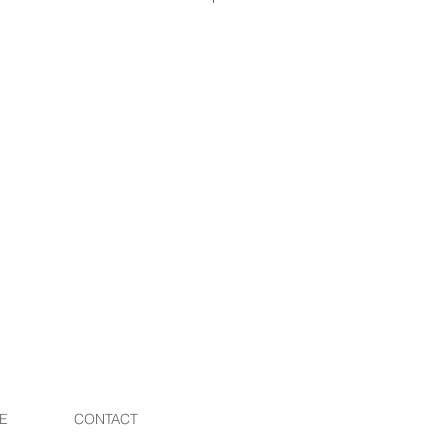
レン / -20度～70度
の皮などに含まれる油脂により変
いますのでご注意ください。
洗浄機・乾燥機はご使用になれま
ンジや柔らかい布と中性洗剤をご
かないようにしてください。
E
CONTACT