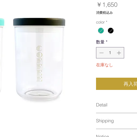
価
￥1,650
格
消費税込み
color
*
数量
*
在庫なし
再入
Detail
size : φ95 x 145,
Shipping
material : 合成漆
本体 AS樹脂 / -
通常発送（
料金はこ
フタ・上部 ABS樹脂
Notice