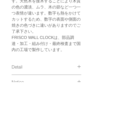
す。天然木を接木することにより木質
の色の濃淡、ムラ、木の節など一つ一
つ表情が違います。数字も熱をかけて
カットするため、数字の表面や側面の
焼きの色づきに違いがありますのでご
了承下さい。
FRISCO WALL CLOCKは、部品調
達・加工・組み付け・最終検査まで国
内の工場で製作しています。
Detail
size : 250×250×50mm
Notice
material : Natural Wood Frame,
Painting, Glass draft shield
ムーブメント：スイープムーブメ
Made in Japan
Shipping
ント 連続秒針
説明書 保証書 単三電池×1 立掛け
通常発送（
料金はこちら
）
用スタンド×1 壁取付用ネジ×1