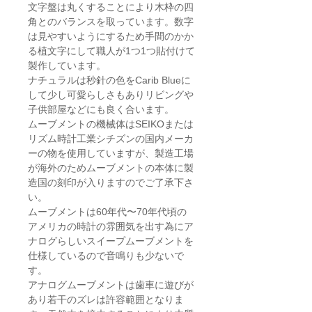
文字盤は丸くすることにより木枠の四
角とのバランスを取っています。数字
は見やすいようにするため手間のかか
る植文字にして職人が1つ1つ貼付けて
製作しています。
ナチュラルは秒針の色をCarib Blueに
して少し可愛らしさもありリビングや
子供部屋などにも良く合います。
ムーブメントの機械体はSEIKOまたは
リズム時計工業シチズンの国内メーカ
ーの物を使用していますが、製造工場
が海外のためムーブメントの本体に製
造国の刻印が入りますのでご了承下さ
い。
ムーブメントは60年代〜70年代頃の
アメリカの時計の雰囲気を出す為にア
ナログらしいスイープムーブメントを
仕様しているので音鳴りも少ないで
す。
アナログムーブメントは歯車に遊びが
あり若干のズレは許容範囲となりま