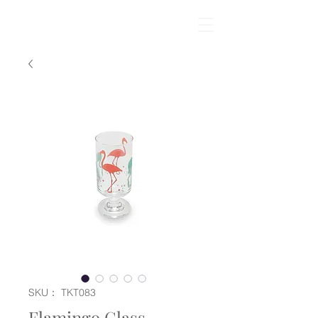
SKU： TKT083
Flamingo Glass