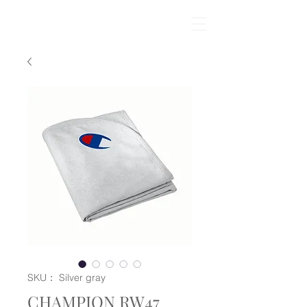
SKU： Silver gray
CHAMPION RW47