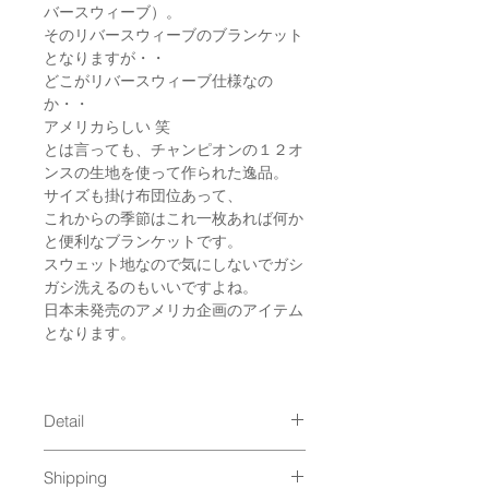
バースウィーブ）。
そのリバースウィーブのブランケット
となりますが・・
どこがリバースウィーブ仕様なの
か・・
アメリカらしい 笑
とは言っても、チャンピオンの１２オ
ンスの生地を使って作られた逸品。
サイズも掛け布団位あって、
これからの季節はこれ一枚あれば何か
と便利なブランケットです。
スウェット地なので気にしないでガシ
ガシ洗えるのもいいですよね。
日本未発売のアメリカ企画のアイテム
となります。
Detail
size : 152 x 182cm ( One Size )
Shipping
material : Cotton 82%, Polyester