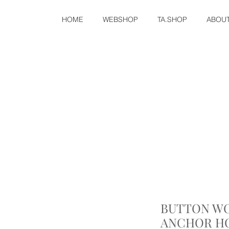
HOME
WEBSHOP
TA.SHOP
ABOU
BUTTON WO
ANCHOR H