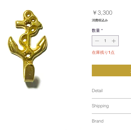
価
￥3,300
格
消費税込み
数量
*
在庫残り1点
Detail
Shipping
size : 55mm, 
material : 真鍮
通常発送（
料金はこ
Made in Japan
Brand