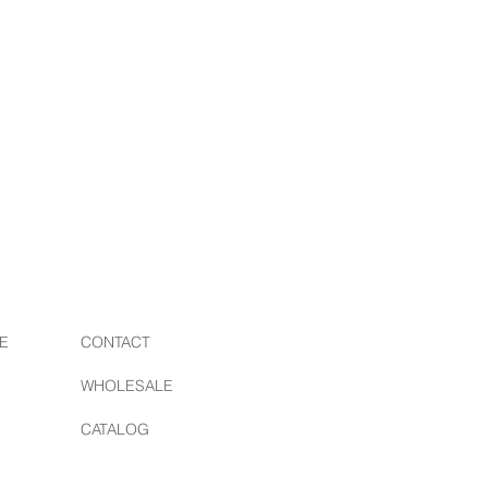
/ ボタンワークス
プロダクトを現代に蘇らせるブラン
素材を研究し、日本国内の職人の手
るアイテムは国内外からも注目され
E
CONTACT
WHOLESALE
CATALOG