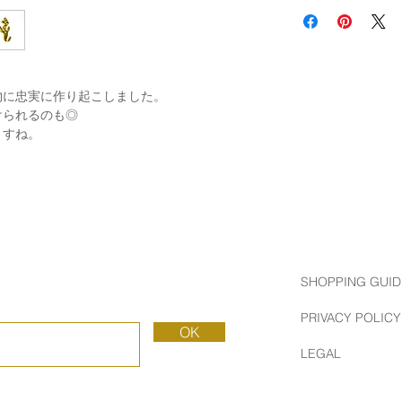
BUTTON WORKS 
古き良きアメリカの
ド。
当時の製法、技術、
によって生み出され
物に忠実に作り起こしました。
ています。
けられるのも◎
ますね。
SHOPPING GUID
PRIVACY POLICY
OK
LEGAL