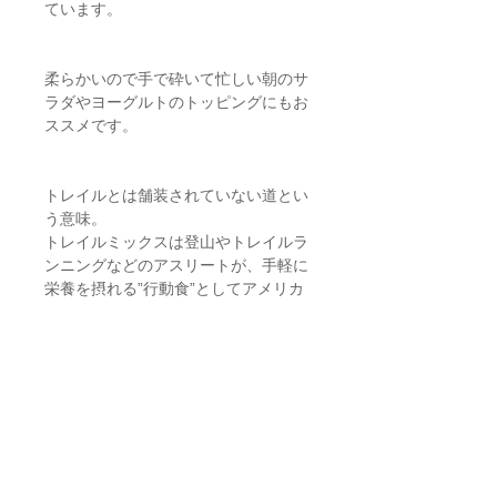
ています。
柔らかいので手で砕いて忙しい朝のサ
ラダやヨーグルトのトッピングにもお
ススメです。
トレイルとは舗装されていない道とい
う意味。
トレイルミックスは登山やトレイルラ
ンニングなどのアスリートが、手軽に
栄養を摂れる”行動食”としてアメリカ
を中心に広がりました。
今ではヘルシーなおやつとしても人気
で、主にナッツやドライフルーツ、チ
ョコレートなどをミックスしたものを
指します。
Detail