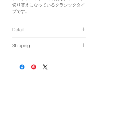
切り替えになっているクラシックタイ
プです。
Detail
size : Free (unisex）＊
Shipping
SNAPBACK
material : Acrylic 80%, Cotton
ゆうパック発送（
料金はこちら
）
20%
Made in : Bangladesh(アメリカ企
画) ＊ワッペン取り付けは日本で加
工
NEWSLETTER
OK