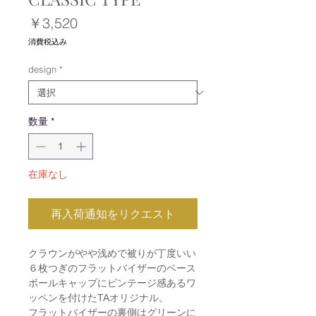
価
￥3,520
格
消費税込み
design
*
数量
*
在庫なし
再入荷通知をリクエスト
クラウンがやや浅めで被りが丁度いい
６枚つぎのフラットバイザーのベース
ボールキャップにビンテージ感あるワ
ッペンを付けたTAオリジナル。
フラットバイザーの裏側はグリーンに