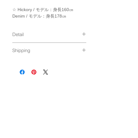
☆ Hickory / モデル：身長160㎝
Denim / モデル：身長178㎝
Detail
size : Free
Shipping
material：Cotton100%
Made in Japan
通常発送（
料金はこちら
）
NEWSLETTER
OK