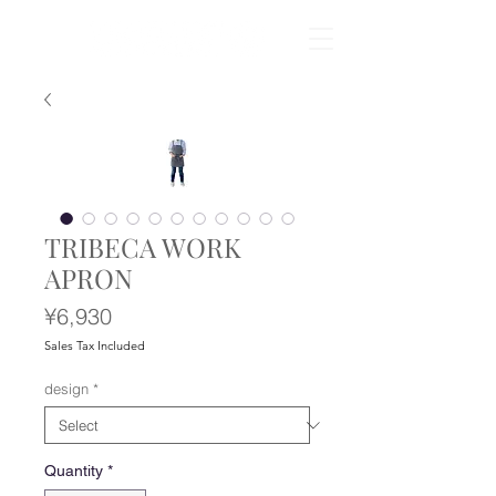
TRIBECA WORK
APRON
Price
¥6,930
Sales Tax Included
design
*
Quantity
*