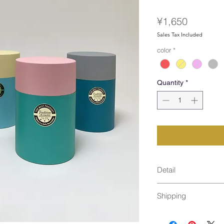
Price
¥1,650
Sales Tax Included
color
*
Quantity
*
Detail
size : φ73 x 
Shipping
material : 
ロピレン） / ウ
通常発送（
料金はこ
Made in Japan