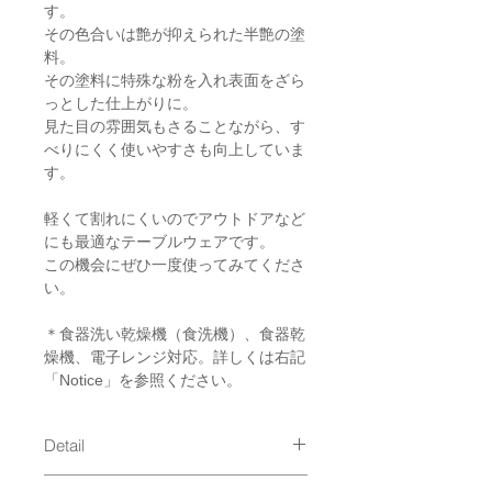
す。
その色合いは艶が抑えられた半艶の塗
料。
その塗料に特殊な粉を入れ表面をざら
っとした仕上がりに。
見た目の雰囲気もさることながら、す
べりにくく使いやすさも向上していま
す。
軽くて割れにくいのでアウトドアなど
にも最適なテーブルウェアです。
この機会にぜひ一度使ってみてくださ
い。
＊食器洗い乾燥機（食洗機）、食器乾
燥機、電子レンジ対応。詳しくは右記
「Notice」を参照ください。
Detail
size : φ84mm x h81mm, 100g /