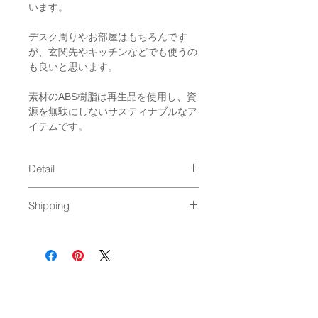
います。
デスク周りやお部屋はもちろんです
が、玄関先やキッチンなどでも使うの
も良いと思います。
素材のABS樹脂は再生品を使用し、資
源を無駄にしないサスティナブルなア
イテムです。
Detail
size : 59 x 59 x h98 mm
Shipping
material : 再生プラスチック（再生
ABS樹脂） / ウレタン塗装（紀州
通常発送（
料金はこちら
）
漆器塗り）
Made in Japan