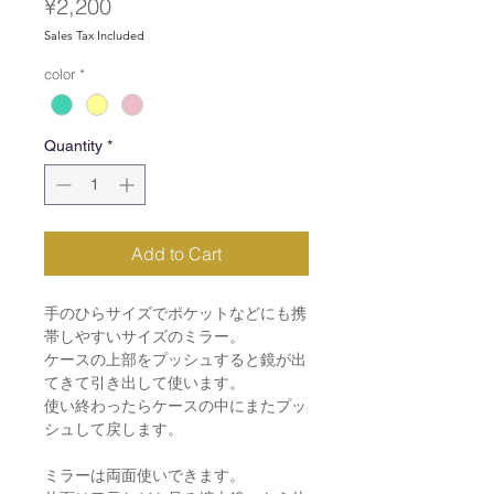
Price
¥2,200
Sales Tax Included
color
*
Quantity
*
Add to Cart
手のひらサイズでポケットなどにも携
帯しやすいサイズのミラー。
ケースの上部をプッシュすると鏡が出
てきて引き出して使います。
使い終わったらケースの中にまたプッ
シュして戻します。
ミラーは両面使いできます。