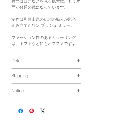
片面は口元などを見る拡大鏡、もう片
面が普通の鏡になっています。
制作は和歌山県の紀州の職人が彩色し
組み立てたワン プッシュ ミラー。
ファッション性のあるカラーリング
は、ギフトなどにもオススメですよ。
Detail
size : 80 x 67 x 11 mm
Shipping
material : ABS樹脂（再生品）、
鏡・拡大鏡
4個まで：ネコポス、ゆうパケット発
Made in Japan
Notice
送（250円）
5個以上：通常発送（
料金はこちら
）