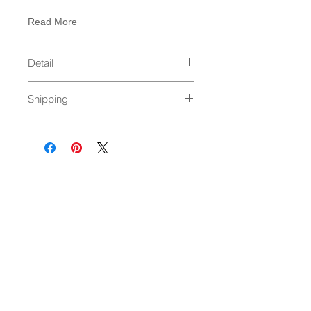
Read More
Detail
size : [ Body ] 42 x 75mm
Shipping
material : plastic
Made in USA
8個まで：ゆうパケット発送（250
円）
9個以上：通常発送（
料金はこちら
）
NEWSLETTER
OK