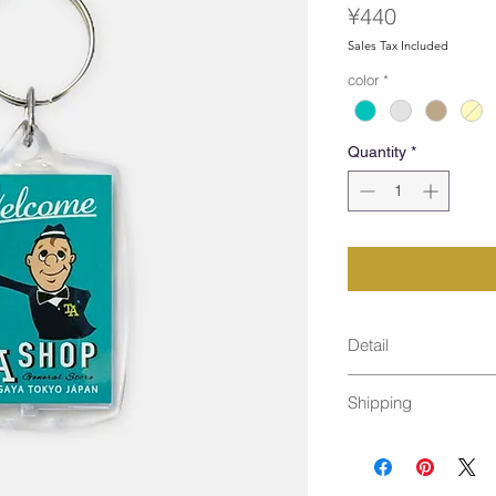
Price
¥440
Sales Tax Included
color
*
Quantity
*
Detail
サイズ：[ Plate ] 
Shipping
material : Acrylic
BODY:Made in C
10個まで：ネコポス
11個以上：通常発送