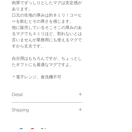
肉厚でずっしりとしたマグは安定感が
あります。
口元の生地の厚みは約８ミリ！コーヒ
ーを飲むとその厚さを感じます。
他に販売しているそこそこの厚みのあ
るマグでも４ミリほど、割れないとは
言いませんが業務用にも使えるマグで
すから丈夫です。
自分用はもちろんですが、ちょっとし
たギフトにも最適なマグですよ。
＊電子レンジ、食洗機不可
Detail
size φ90×98mm, 320ml
Shipping
material : new bornchina
Made in Japan
通常発送（
料金はこちら
）