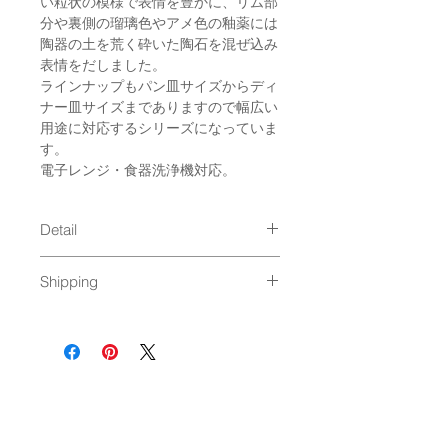
い粒状の模様で表情を豊かに、リム部
分や裏側の瑠璃色やアメ色の釉薬には
陶器の土を荒く砕いた陶石を混ぜ込み
表情をだしました。
ラインナップもパン皿サイズからディ
ナー皿サイズまでありますので幅広い
用途に対応するシリーズになっていま
す。
電子レンジ・食器洗浄機対応。
Detail
size : [ 16cm ] φ16 x 1.6cm / [
Shipping
19cm ] φ19 x 2.2cm / [ 23cm ]
φ23 x 2.6cm
通常発送（
料金はこちら
）
material : porcelain
Made in Japan