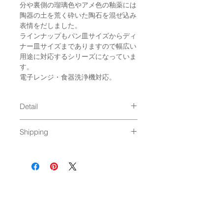
分や裏側の瑠璃色やアメ色の釉薬には
陶器の土を荒く砕いた陶石を混ぜ込み
表情をだしました。
ラインナップもパン皿サイズからディ
ナー皿サイズまでありますので幅広い
用途に対応するシリーズになっていま
す。
電子レンジ・食器洗浄機対応。
Detail
size : φ74 x 105mm / 300ml
Shipping
material : porcelain
Made in Japan
通常発送（
料金はこちら
）