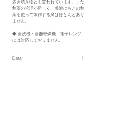
多き焼き物とも言われています。また
釉薬の管理が難しく、美濃にもこの釉
薬を使って製作する窯はほとんどあり
ません。
◆ 食洗機・食器乾燥機・電子レンジ
には対応しておりません。
Detail
size : 約258mm x 高さ 約50mm
Shipping
/ 約820g
material : 陶器 / 釉薬：梅花皮（カ
通常発送（
料金はこちら
）
イラギ）
Made in Japan
NEWSLETTER