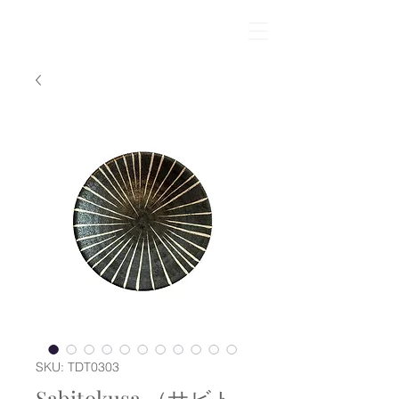
SKU: TDT0303
Sabitokusa （サビト