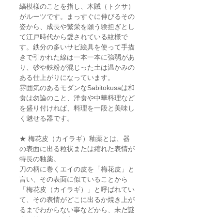
縞模様のことを指し、木賊（トクサ）
がルーツです。まっすぐに伸びるその
姿から、成長や繁栄を願う験担ぎとし
て江戸時代から愛されている紋様で
す。鉄分の多いサビ絵具を使って手描
きで引かれた線は一本一本に強弱があ
り、砂や鉄粉が混じった土は温かみの
ある仕上がりになっています。
雰囲気のあるモダンなSabitokusaは和
食は勿論のこと、洋食や中華料理など
を盛り付ければ、料理を一段と美味し
く魅せる器です。
★ 梅花皮（カイラギ）釉薬とは、器
の表面に出る粒状または縮れた表情が
特長の釉薬。
刀の柄に巻くエイの皮を「梅花皮」と
言い、その表面に似ていることから
「梅花皮（カイラギ）」と呼ばれてい
て、その表情がどこに出るか焼き上が
るまでわからない事などから、未だ謎