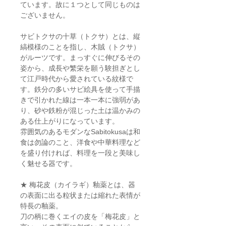
ています。故に１つとして同じものは
ございません。
サビトクサの十草（トクサ）とは、縦
縞模様のことを指し、木賊（トクサ）
がルーツです。まっすぐに伸びるその
姿から、成長や繁栄を願う験担ぎとし
て江戸時代から愛されている紋様で
す。鉄分の多いサビ絵具を使って手描
きで引かれた線は一本一本に強弱があ
り、砂や鉄粉が混じった土は温かみの
ある仕上がりになっています。
雰囲気のあるモダンなSabitokusaは和
食は勿論のこと、洋食や中華料理など
を盛り付ければ、料理を一段と美味し
く魅せる器です。
★ 梅花皮（カイラギ）釉薬とは、器
の表面に出る粒状または縮れた表情が
特長の釉薬。
刀の柄に巻くエイの皮を「梅花皮」と