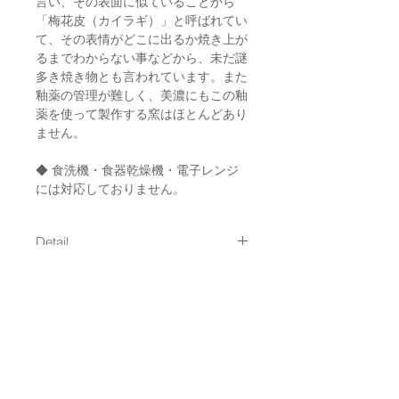
言い、その表面に似ていることから
「梅花皮（カイラギ）」と呼ばれてい
て、その表情がどこに出るか焼き上が
るまでわからない事などから、未だ謎
多き焼き物とも言われています。また
釉薬の管理が難しく、美濃にもこの釉
薬を使って製作する窯はほとんどあり
ません。
◆ 食洗機・食器乾燥機・電子レンジ
には対応しておりません。
Detail
size : 約113mm x 高さ 約93mm
Shipping
/ 約335g
material : 陶器 / 釉薬：梅花皮（カ
通常発送（
料金はこちら
）
イラギ）
Made in Japan