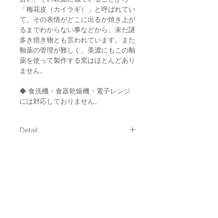
「梅花皮（カイラギ）」と呼ばれてい
て、その表情がどこに出るか焼き上が
るまでわからない事などから、未だ謎
多き焼き物とも言われています。また
釉薬の管理が難しく、美濃にもこの釉
薬を使って製作する窯はほとんどあり
ません。
◆ 食洗機・食器乾燥機・電子レンジ
には対応しておりません。
Detail
size : 約78mm x 高さ 約95mm / 約
Shipping
300ml
material : 陶器 / 釉薬：梅花皮（カ
通常発送（
料金はこちら
）
イラギ）
Made in Japan