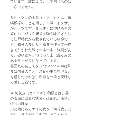
ています。故に１つとして同じものは
ございません。
サビトクサの十草（トクサ）とは、縦
縞模様のことを指し、木賊（トクサ）
がルーツです。まっすぐに伸びるその
姿から、成長や繁栄を願う験担ぎとし
て江戸時代から愛されている紋様で
す。鉄分の多いサビ絵具を使って手描
きで引かれた線は一本一本に強弱があ
り、砂や鉄粉が混じった土は温かみの
ある仕上がりになっています。
雰囲気のあるモダンなSabitokusaは和
食は勿論のこと、洋食や中華料理など
を盛り付ければ、料理を一段と美味し
く魅せる器です。
★ 梅花皮（カイラギ）釉薬とは、器
の表面に出る粒状または縮れた表情が
特長の釉薬。
刀の柄に巻くエイの皮を「梅花皮」と
言い、その表面に似ていることから