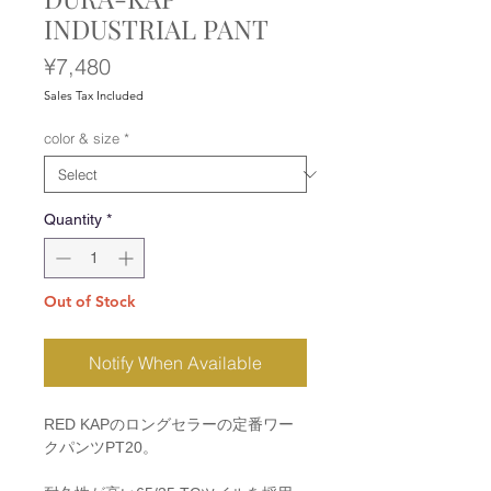
INDUSTRIAL PANT
Price
¥7,480
Sales Tax Included
color & size
*
Quantity
*
Out of Stock
Notify When Available
RED KAPのロングセラーの定番ワー
クパンツPT20。