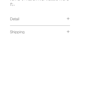
た。
Detail
size :
Shipping
32：ウエスト84cm、レングス
74cm、ワタリ33cm、裾22cm
ゆうパック発送（
料金はこちら
）
34：ウエスト86cm、レングス
74cm、ワタリ34cm、裾22cm
36：ウエスト90cm、レングス
74cm、ワタリ35cm、裾23cm
＊商品ごとに個体差があり、サイ
ズ表記より最大３cmほどの誤差が
ありますので、予めご了承の上、
NEWSLETTER
お買い求めください。
material : コットン３５％ ポリエ
ステル６５％
Made in : MEXICO
OK