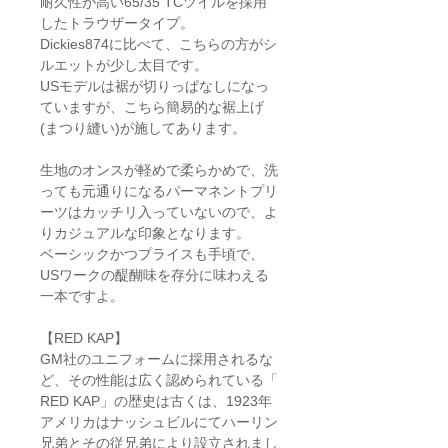
耐久性が高い65/35 TCツイルを採用
したトラウザータイプ。
Dickies874に比べて、こちらの方がシ
ルエットが少し太目です。
USモデルは裾が切りっぱなしになっ
ていますが、こちら簡易的な裾上げ
(まつり縫い)が施してあります。
生地のオンスが軽めで柔らかめで、洗
っても元通りになるパーマネントプリ
ーツはカッチリ入っていないので、よ
りカジュアルな印象となります。
ベーシックかつプライスも手頃で、
USワークの醍醐味を存分に味わえる
一本ですよ。
【RED KAP】
GM社のユニフォームに採用されるな
ど、その性能は広く認められている「
RED KAP」の歴史は古くは、1923年
アメリカはナッシュビルにてハーリン
兄弟とその従兄弟により設立されまし