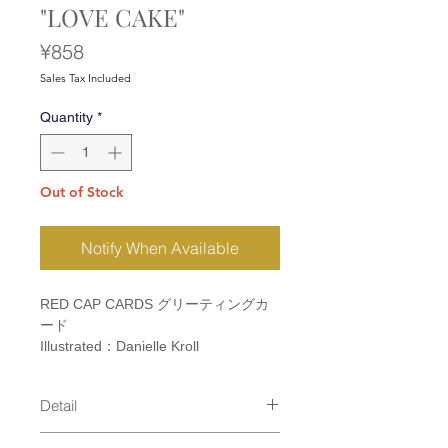
"LOVE CAKE"
Price
¥858
Sales Tax Included
Quantity
*
Out of Stock
Notify When Available
RED CAP CARDS グリーティングカ
ード
Illustrated：Danielle Kroll
Detail
size：110×147mm