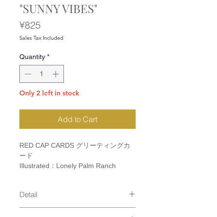
"SUNNY VIBES"
Price
¥825
Sales Tax Included
Quantity
*
Only 2 left in stock
Add to Cart
RED CAP CARDS グリーティングカ
ード
Illustrated：Lonely Palm Ranch
Detail
size：110×147mm