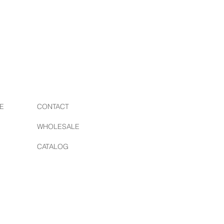
ニア/ロサンゼルスで誕生した"RED
020年は15年をお祝いする年になりま
アーティスト達とコラボレーション
を超えて進化し、懐かしさもありな
ティングなコレクションを提供して
を再生紙に印刷しており、環境にや
を製作しています。愛のあるアート
E
CONTACT
繋がりますようにとの願いが込めら
WHOLESALE
EBSITE
CATALOG