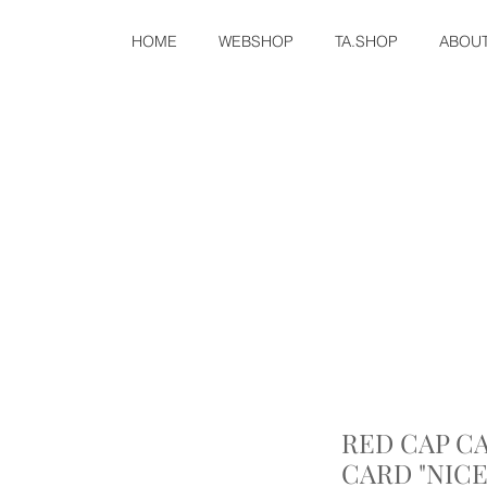
HOME
WEBSHOP
TA.SHOP
ABOU
RED CAP C
CARD "NICE