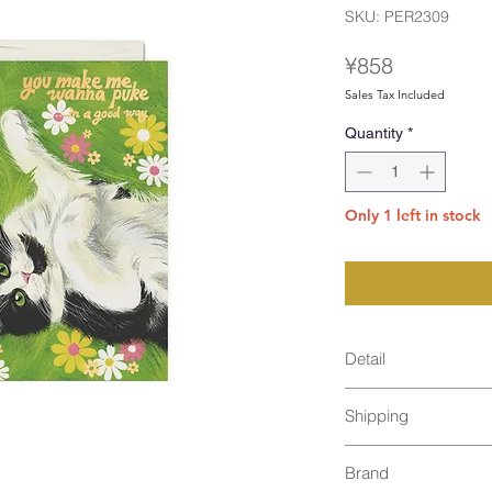
SKU: PER2309
Price
¥858
Sales Tax Included
Quantity
*
Only 1 left in stock
Detail
size：110×147m
Shipping
material：Printed
recycled paper an
ゆうパケット発送（2
recycled clear pla
Brand
envelope / Foil