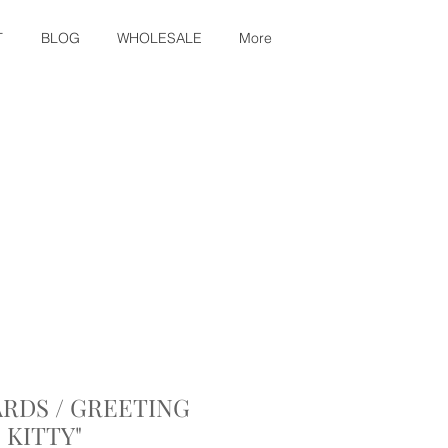
T
BLOG
WHOLESALE
More
ARDS / GREETING
 KITTY"