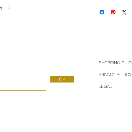
RED CAP CARDS
Made in USA
グカード
2005年にカリフォル
CAP CARDS"は2
す。
才能溢れる世界中の
しながら、トレンド
がら新鮮でエキサイ
います。
素材は、ソイインク
さしく高品質な製品
SHOPPING GUID
でたくさんの人々が
れています。
PRIVACY POLICY
OK
RED CAP CARDS W
LEGAL