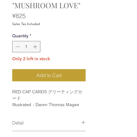
"MUSHROOM LOVE"
Price
¥825
Sales Tax Included
Quantity
*
Only 2 left in stock
Add to Cart
RED CAP CARDS グリーティングカ
ード
Illustrated：Daren Thomas Magee
Detail
size：110×147mm