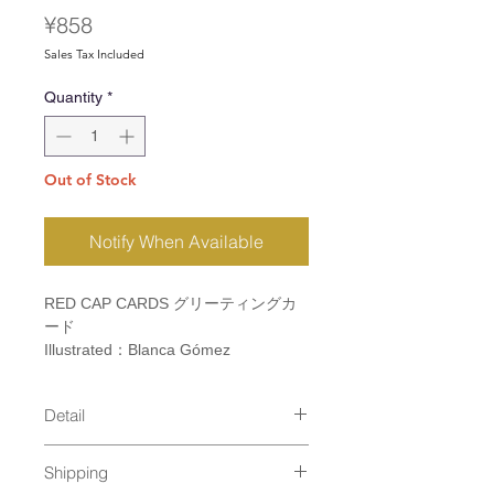
Price
¥858
Sales Tax Included
Quantity
*
Out of Stock
Notify When Available
RED CAP CARDS グリーティングカ
ード
Illustrated：Blanca Gómez
Detail
size：110×147mm
Shipping
material：Printed with soy based