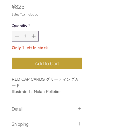
Price
¥825
Sales Tax Included
Quantity
*
Only 1 left in stock
Add to Cart
RED CAP CARDS グリーティングカ
ード
Illustrated：Nolan Pelletier
Detail
size：110×147mm
Shipping
material：Printed with soy based