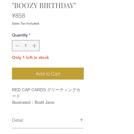
"BOOZY BIRTHDAY"
Price
¥858
Sales Tax Included
Quantity
*
Only 1 left in stock
Add to Cart
RED CAP CARDS グリーティングカ
ード
Illustrated：Bodil Jane
Detail
size：110×147mm