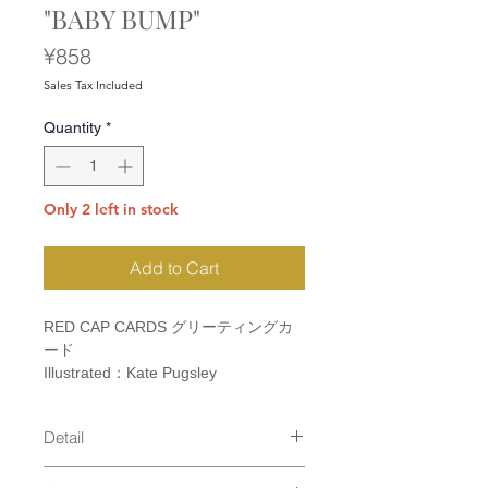
"BABY BUMP"
Price
¥858
Sales Tax Included
Quantity
*
Only 2 left in stock
Add to Cart
RED CAP CARDS グリーティングカ
ード
Illustrated：Kate Pugsley
Detail
size：110×147mm