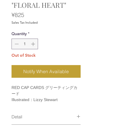
"FLORAL HEART"
Price
¥825
Sales Tax Included
Quantity
*
Out of Stock
Notify When Available
RED CAP CARDS グリーティングカ
ード
Illustrated：Lizzy Stewart
Detail
size：110×147mm