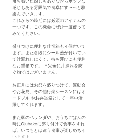
落ち着いた感じもありながらポップな
感じもある雰囲気で食卓にす〜っと馴
染んでいきます。
これからの時期には必須のアイテムの
一つです。この機会にぜひ一度使って
みてください。
盛りつけに便利な仕切箱も４個付いて
ます。また各段にシール蓋が付いてい
て汁漏れしにくく、持ち運びにも便利
なお重箱です。 ＊完全に汁漏れを防
ぐ物ではございません。
お正月にはお節を盛りつけて、運動会
やお花見、その他行楽シーズンにはオ
ードブル やお弁当箱として一年中活
躍してくれます。
また家のベランダや、おうちごはんの
時にOjubakoに盛り付けて食事をすれ
ば、いつもとは違う食事が楽しめちゃ
いますよ。