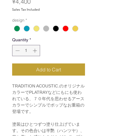
Price
¥4,400
Sales Tax Included
design
*
Quantity
*
Add to Cart
TRADITION ACOUSTIC.のオリジナル
カラーでPLATRAYなどにもにも使わ
れている、７０年代を思わせるアース
カラーでシンプルでポップなお重箱の
登場です。
塗装はひとつずつ塗り仕上げていま
す。その色合いは半艷（ハンツヤ）、