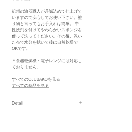
紀州の漆器職人が丹誠込めて仕上げて
いますので安心してお使い下さい。塗
り物と言ってもお手入れは簡単。 中
性洗剤を付けてやわらかいスポンジを
使って洗ってください。その後、乾い
た布で水分を拭いて後は自然乾燥で
OKです。
＊食器乾燥機・電子レンジには対応し
ておりません。
すべてのOJUBAKOを見る
すべての商品を見る
Detail
size : 18cm x 18cm x 17.5cm /
Shipping
1.03kg
容量 : 1320ml（１段）x 3段
通常発送（
料金はこちら
）